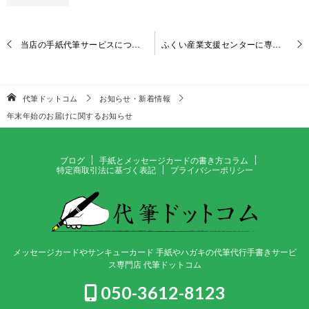
投
当店の手紙代筆サービスについて大阪の新聞社さんから取材いただきました。
ふくい産業支援センターに専門家登録いただきました。
稿
ナ
ビ
代筆ドットコム
お知らせ・新着情報
ゲ
年末年始のお届けに関するお知らせ
ー
シ
ョ
ブログ
手紙とメッセージカードの書き方コラム
特定商取引法に基づく表記
プライバシーポリシー
ン
メッセージカードやサンキューカード 手紙やハガキの代筆代行手書きサービ
ス専門店 代筆ドットコム
050-3612-8123