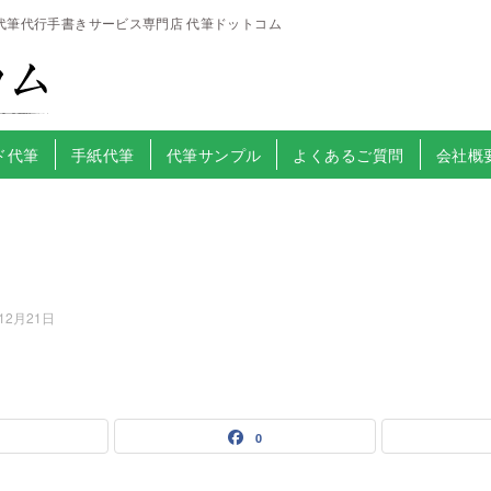
代筆代行手書きサービス専門店 代筆ドットコム
ド代筆
手紙代筆
代筆サンプル
よくあるご質問
会社概
12月21日
0