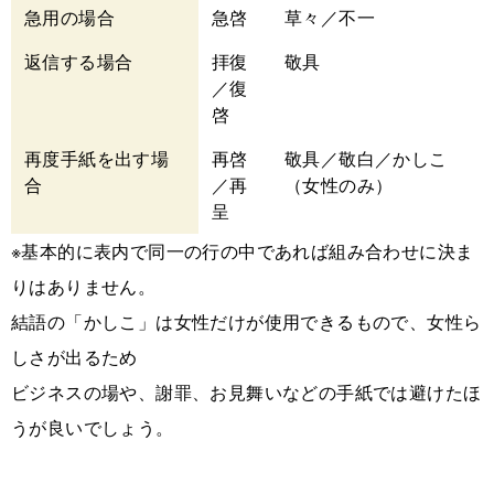
急用の場合
急啓
草々／不一
返信する場合
拝復
敬具
／復
啓
再度手紙を出す場
再啓
敬具／敬白／かしこ
合
／再
（女性のみ）
呈
※基本的に表内で同一の行の中であれば組み合わせに決ま
りはありません。
結語の「かしこ」は女性だけが使用できるもので、女性ら
しさが出るため
ビジネスの場や、謝罪、お見舞いなどの手紙では避けたほ
うが良いでしょう。