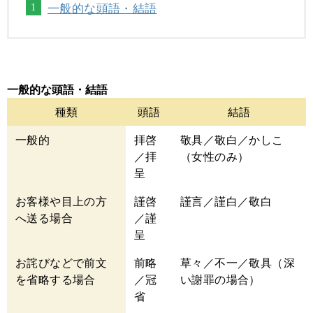
一般的な頭語・結語
一般的な頭語・結語
種類
頭語
結語
一般的
拝啓
敬具／敬白／かしこ
／拝
（女性のみ）
呈
お客様や目上の方
謹啓
謹言／謹白／敬白
へ送る場合
／謹
呈
お詫びなどで前文
前略
草々／不一／敬具（深
を省略する場合
／冠
い謝罪の場合）
省