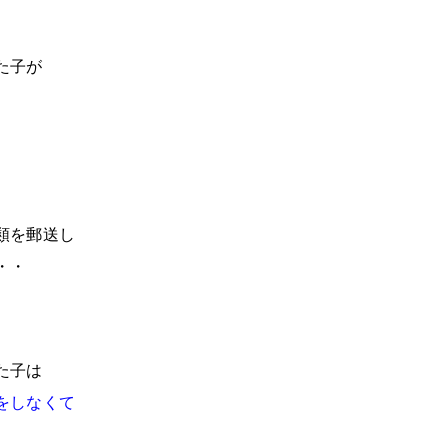
た子が
、
類を郵送し
・・
た子は
をしなくて