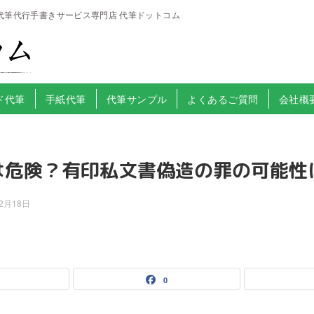
代筆代行手書きサービス専門店 代筆ドットコム
ド代筆
手紙代筆
代筆サンプル
よくあるご質問
会社概
は危険？有印私文書偽造の罪の可能性
年2月18日
0