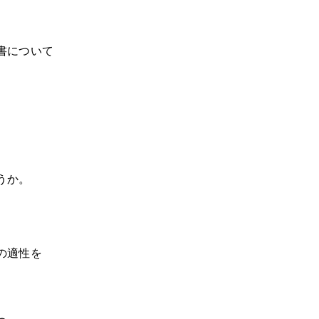
書について
うか。
の適性を