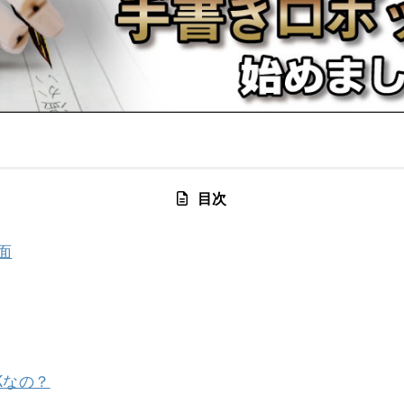
目次
面
Kなの？